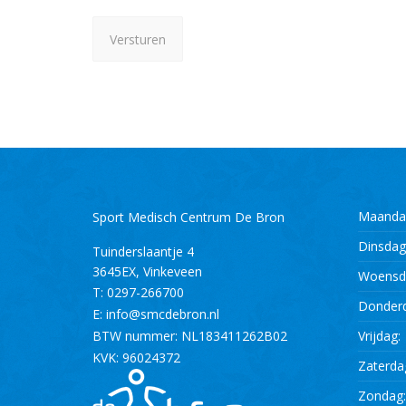
Maanda
Sport Medisch Centrum De Bron
Dinsdag
Tuinderslaantje 4
3645EX
,
Vinkeveen
Woensd
T:
0297-266700
Donder
E:
info@smcdebron.nl
BTW nummer: NL183411262B02
Vrijdag:
KVK: 96024372
Zaterda
Zondag