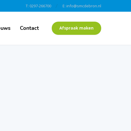
T: 0297-266700
E: info@smcdebron.nl
euws
Contact
Afspraak maken