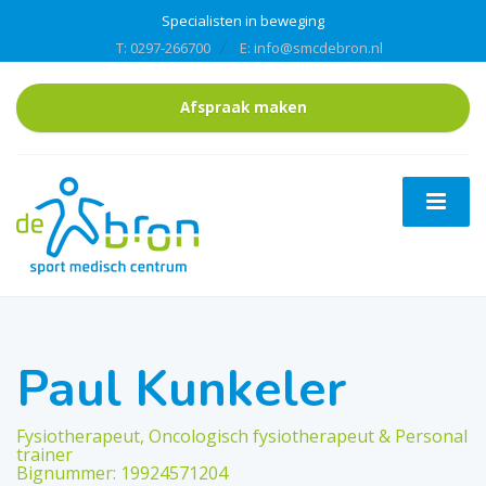
Specialisten in beweging
T: 0297-266700
E: info@smcdebron.nl
Afspraak maken
Paul Kunkeler
Fysiotherapeut, Oncologisch fysiotherapeut & Personal
trainer
Bignummer: 19924571204