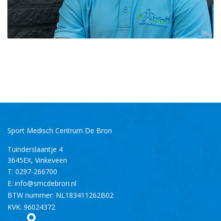
Sport Medisch Centrum De Bron
Tuinderslaantje 4
3645EX
,
Vinkeveen
T:
0297-266700
E:
info@smcdebron.nl
BTW nummer: NL183411262B02
KVK: 96024372