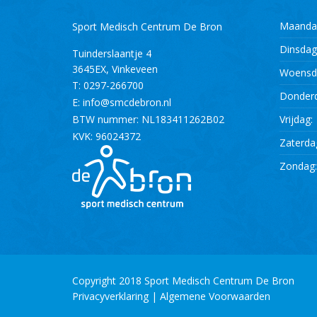
Maanda
Sport Medisch Centrum De Bron
Dinsdag
Tuinderslaantje 4
3645EX
,
Vinkeveen
Woensd
T:
0297-266700
Donder
E:
info@smcdebron.nl
BTW nummer: NL183411262B02
Vrijdag:
KVK: 96024372
Zaterda
Zondag
Copyright 2018 Sport Medisch Centrum De Bron
Privacyverklaring
|
Algemene Voorwaarden