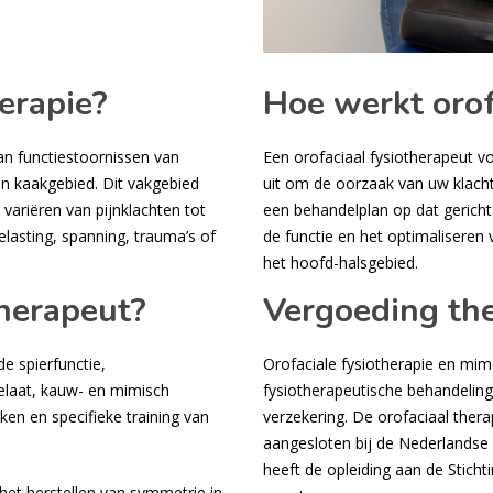
herapie?
Hoe werkt orof
an functiestoornissen van
Een orofaciaal fysiotherapeut vo
en kaakgebied. Dit vakgebied
uit om de oorzaak van uw klacht
ariëren van pijnklachten tot
een behandelplan op dat gericht
asting, spanning, trauma’s of
de functie en het optimaliseren
het hoofd-halsgebied.
therapeut?
Vergoeding the
de spierfunctie,
Orofaciale fysiotherapie en mim
elaat, kauw- en mimisch
fysiotherapeutische behandelin
ken en specifieke training van
verzekering. De orofaciaal ther
aangesloten bij de Nederlandse 
heeft de opleiding aan de Stich
 het herstellen van symmetrie in