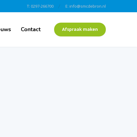
T: 0297-266700
E: info@smcdebron.nl
euws
Contact
Afspraak maken