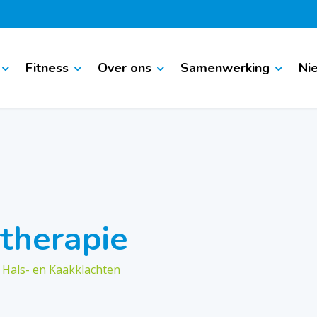
Fitness
Over ons
Samenwerking
Ni
otherapie
, Hals- en Kaakklachten