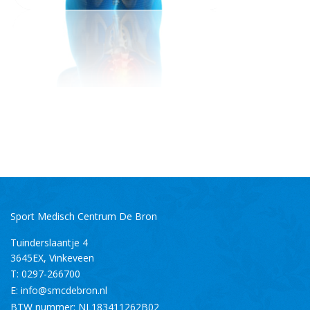
Sport Medisch Centrum De Bron
Tuinderslaantje 4
3645EX
,
Vinkeveen
T:
0297-266700
E:
info@smcdebron.nl
BTW nummer: NL183411262B02