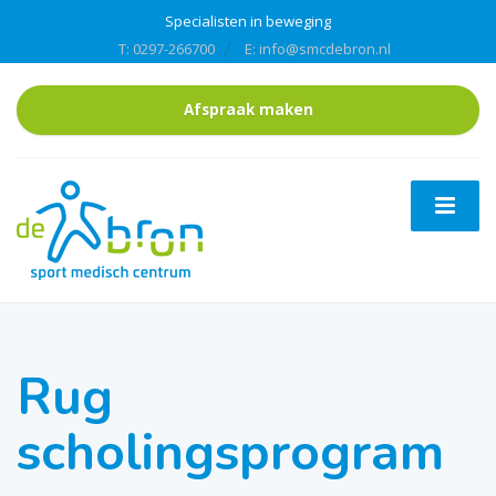
Specialisten in beweging
T: 0297-266700
E: info@smcdebron.nl
Afspraak maken
Rug
scholingsprogram