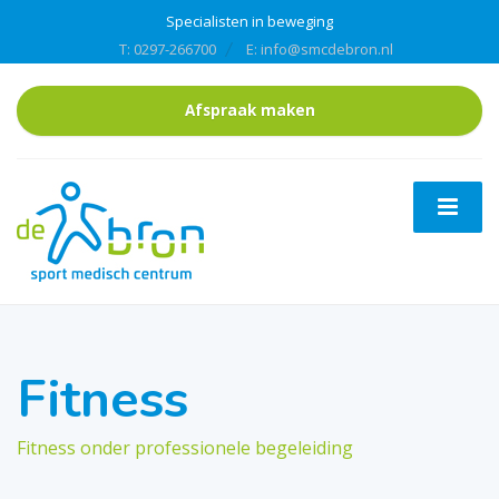
Specialisten in beweging
T: 0297-266700
E: info@smcdebron.nl
Afspraak maken
Fitness
Fitness onder professionele begeleiding