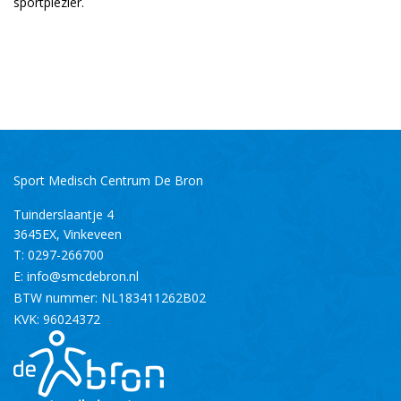
sportplezier.
Sport Medisch Centrum De Bron
Tuinderslaantje 4
3645EX
,
Vinkeveen
T:
0297-266700
E:
info@smcdebron.nl
BTW nummer: NL183411262B02
KVK: 96024372