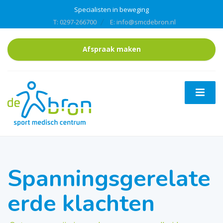
Specialisten in beweging
T: 0297-266700
E: info@smcdebron.nl
Afspraak maken
Spanningsgerelate
erde klachten