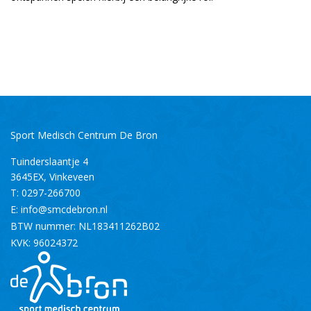
Sport Medisch Centrum De Bron
Tuinderslaantje 4
3645EX
,
Vinkeveen
T:
0297-266700
E:
info@smcdebron.nl
BTW nummer: NL183411262B02
KVK: 96024372