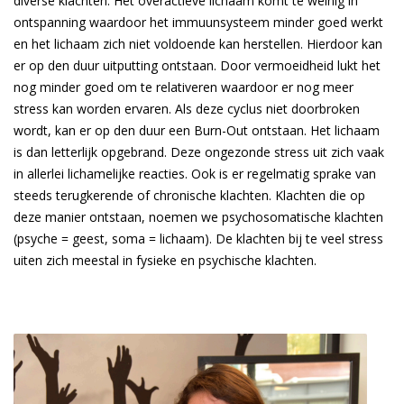
diverse klachten. Het overactieve lichaam komt te weinig in
ontspanning waardoor het immuunsysteem minder goed werkt
en het lichaam zich niet voldoende kan herstellen. Hierdoor kan
er op den duur uitputting ontstaan. Door vermoeidheid lukt het
nog minder goed om te relativeren waardoor er nog meer
stress kan worden ervaren. Als deze cyclus niet doorbroken
wordt, kan er op den duur een Burn-Out ontstaan. Het lichaam
is dan letterlijk opgebrand. Deze ongezonde stress uit zich vaak
in allerlei lichamelijke reacties. Ook is er regelmatig sprake van
steeds terugkerende of chronische klachten. Klachten die op
deze manier ontstaan, noemen we psychosomatische klachten
(psyche = geest, soma = lichaam). De klachten bij te veel stress
uiten zich meestal in fysieke en psychische klachten.