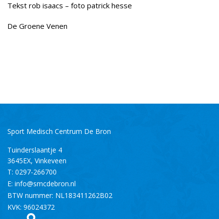
Tekst rob isaacs – foto patrick hesse
De Groene Venen
Sport Medisch Centrum De Bron
Tuinderslaantje 4
3645EX
,
Vinkeveen
T:
0297-266700
E:
info@smcdebron.nl
BTW nummer: NL183411262B02
KVK: 96024372