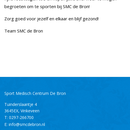
begroeten om te sporten bij SMC de Bron!
Zorg goed voor jezelf en elkaar en blijf gezond!
Team SMC de Bron
Sport Medisch Centrum De Bron
Tuinderslaantje 4
3645EX
,
Vinkeveen
T:
0297-266700
E:
info@smcdebron.nl